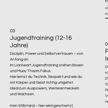
m
z
ei
03
Jugendtraining (12-16
0
Jahre)
Disziplin, Power und Selbstvertrauen – von
I
Anfang an.
Im Lionheart Jugendtraining stehen Boxen
D
und Muay Thai im Fokus.
r
Hier lernst du Technik, Respekt und wie du
D
mit Körper und Geist richtig umgehst.
f
Ideal zum Auspowern, Weiterentwickeln
P
und Wachsen.
V
n
Kein Stillstand – hier wird geschwitzt,