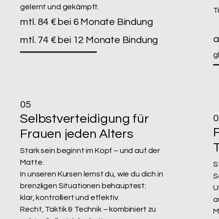
gelernt und gekämpft.
T
mtl. 84 € bei 6 Monate Bindung
a
mtl. 74 € bei 12 Monate Bindung
g
05
Selbstverteidigung für
0
Frauen je
den
Alters
Stark sein beginnt im Kopf – und auf der
Matte.
S
In unseren Kursen lernst du, wie du dich in
S
brenzligen Situationen behauptest:
U
klar, kontrolliert und effektiv.
a
Recht, Taktik & Technik – kombiniert zu
M