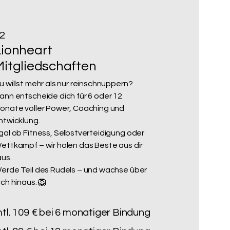
2
Lionheart
Mitgliedschaften
u willst mehr als nur reinschnuppern?
ann entscheide dich für 6 oder 12
onate voller Power, Coaching und
ntwicklung.
gal ob Fitness, Selbstverteidigung oder
ettkampf –
wir holen das Beste aus dir
aus.
erde Teil des Rudels – und wachse über
ich hinaus. 🦁
tl. 109 € bei 6 monatiger Bindung