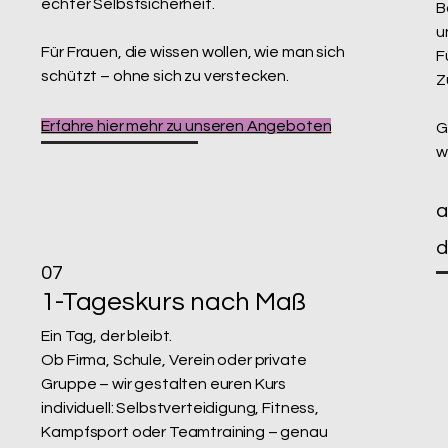
echter Selbstsicherheit.
B
u
Für Frauen, die wissen wollen, wie man sich
F
schützt – ohne sich zu verstecken.
Z
Erfahre hier mehr zu unseren Angeboten
G
w
a
d
07
1-Tageskurs nach Maß
Ein Tag, der bleibt.
Ob Firma, Schule, Verein oder private
Gruppe – wir gestalten euren Kurs
individuell:
Selbstverteidigung, Fitness,
Kampfsport oder Teamtraining – genau