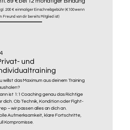
tl. 89 € bei 12 monatiger Bindung
zgl. 200 € einmaliger Einschreibgebühr (€100 wenn
n Freund von dir bereits Mitglied ist)
4
Privat- und
ndividualtraining
u willst das Maximum aus deinem Training
ausholen?
ann ist 1:1 Coaching genau das Richtige
ür dich.
Ob Technik, Kondition oder Fight-
rep – wir passen alles an dich an.
olle Aufmerksamkeit, klare Fortschritte,
ull Kompromisse.