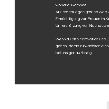
woher du kommst.
Außerdem legen großen Wert a
Ermächtigung von Frauen im Ko
Unterstützung von Nachwuchst
Wenn du also Motivation und E
gehen, daran zu wachsen dich s
bei uns genau richtig!