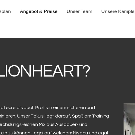
splan
Angebot & Preise
Unser Team
Unsere Kampfsp
LIONHEART?
mateure als auch Profis in einem sicheren und
nieren. Unser Fokus liegt darauf, Spaß am Training
wechslungsreichen Mix aus Ausdauer- und
eln zu können - egal auf welchem Niveau und egal