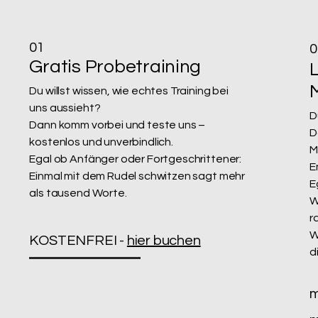
01
0
Gratis Probetraining
Du willst wissen, wie echtes Training bei
uns aussieht?
D
Dann komm vorbei und teste uns –
D
kostenlos und unverbindlich.
M
Egal ob Anfänger oder Fortgeschrittener:
E
Einmal mit dem Rudel schwitzen sagt mehr
E
als tausend Worte.
W
r
W
KOSTENFREI -
hier buchen
d
m