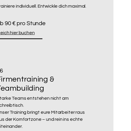
rainiere individuell. Entwickle dich maximal.
b 90 € pro Stunde
leich hier buchen
6
Firmentraining &
Teambuilding
tarke Teams entstehen nicht am
chreibtisch.
nser Training bringt eure Mitarbeiter raus
us der Komfortzone – und rein ins echte
iteinander.